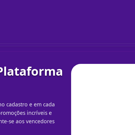
 Plataforma
no cadastro e em cada
promoções incríveis e
unte-se aos vencedores