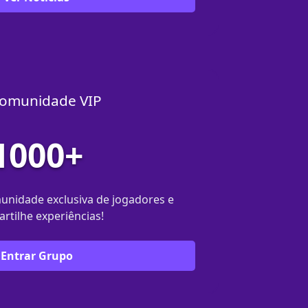
Comunidade VIP
1000+
unidade exclusiva de jogadores e
rtilhe experiências!
Entrar Grupo