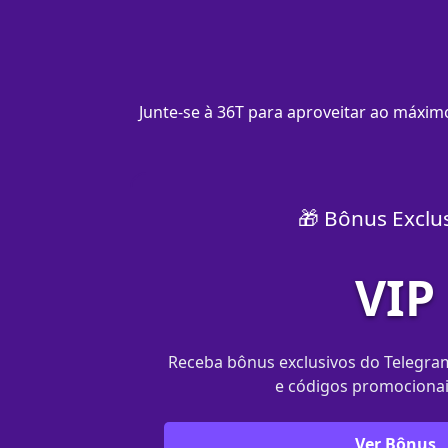
Junte-se à 36T para aproveitar ao máximo
🎁 Bônus Exclu
VIP
Receba bônus exclusivos do Telegra
e códigos promocionai
Ver Bônus