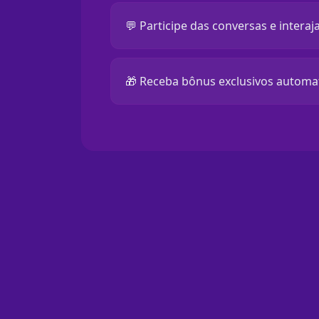
💬 Participe das conversas e interaj
🎁 Receba bônus exclusivos autom