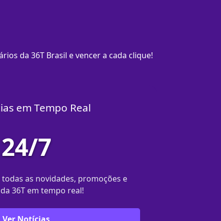
ios da 36T Brasil e vencer a cada clique!
cias em Tempo Real
24/7
e todas as novidades, promoções e
 da 36T em tempo real!
Ver Notícias