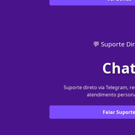
💬 Suporte Di
Cha
Suporte direto via Telegram, r
atendimento persona
Falar Suport