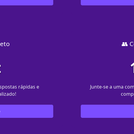
reto
👥 
t
espostas rápidas e
Junte-se a uma com
lizado!
compa
e