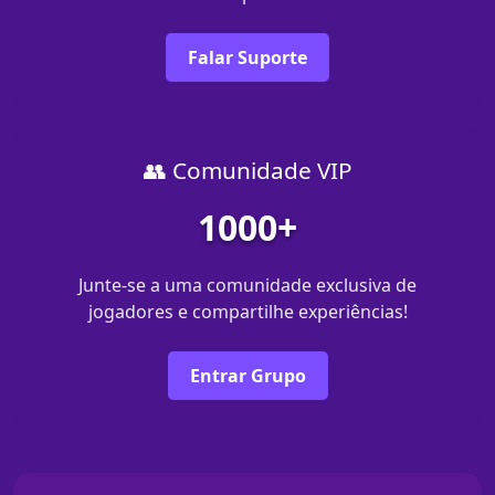
Falar Suporte
👥 Comunidade VIP
1000+
Junte-se a uma comunidade exclusiva de
jogadores e compartilhe experiências!
Entrar Grupo