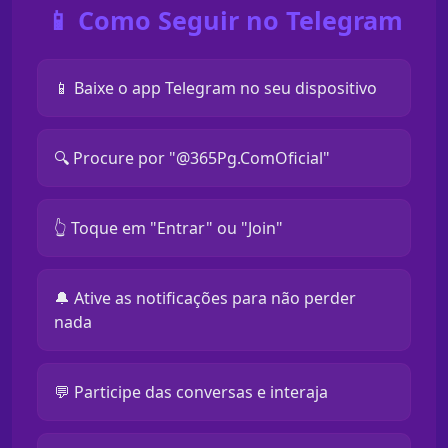
📱 Como Seguir no Telegram
📱 Baixe o app Telegram no seu dispositivo
🔍 Procure por "@365Pg.ComOficial"
👆 Toque em "Entrar" ou "Join"
🔔 Ative as notificações para não perder
nada
💬 Participe das conversas e interaja