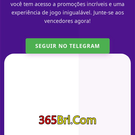
você tem acesso a promoções incríveis e uma
experiência de jogo inigualável. Junte-se aos
vencedores agora!
SEGUIR NO TELEGRAM