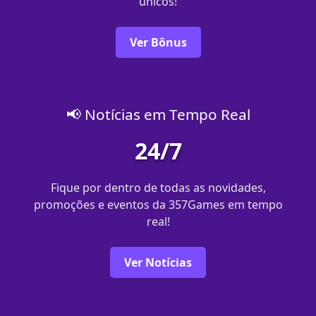
únicos!
Ver Bônus
📢 Notícias em Tempo Real
24/7
Fique por dentro de todas as novidades,
promoções e eventos da 357Games em tempo
real!
Ver Notícias