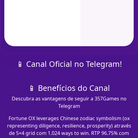
📱 Canal Oficial no Telegram!
📱 Benefícios do Canal
Descubra as vantagens de seguir a 357Games no
Telegram
Fortune OX leverages Chinese zodiac symbolism (ox
representing diligence, resilience, prosperity) através
de 5×4 grid com 1.024 ways to win. RTP 96.75% com