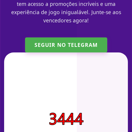
tem acesso a promoções incríveis e uma
experiência de jogo inigualável. Junte-se aos
vencedores agora!
SEGUIR NO TELEGRAM