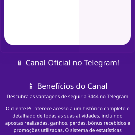
📱 Canal Oficial no Telegram!
📱 Benefícios do Canal
Descubra as vantagens de seguir a 3444 no Telegram
O cliente PC oferece acesso a um histórico completo e
detalhado de todas as suas atividades, incluindo
apostas realizadas, ganhos, perdas, bônus recebidos e
promoções utilizadas. O sistema de estatísticas