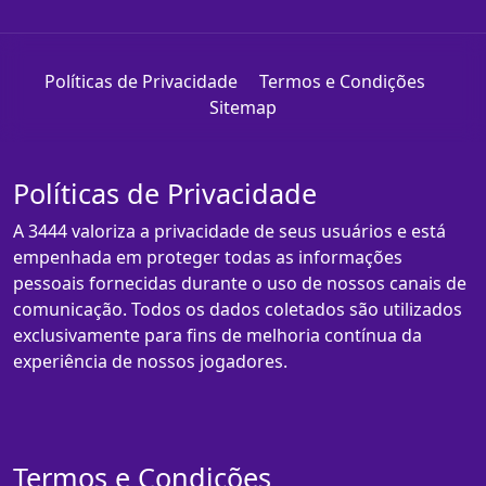
Políticas de Privacidade
Termos e Condições
Sitemap
Políticas de Privacidade
A 3444 valoriza a privacidade de seus usuários e está
empenhada em proteger todas as informações
pessoais fornecidas durante o uso de nossos canais de
comunicação. Todos os dados coletados são utilizados
exclusivamente para fins de melhoria contínua da
experiência de nossos jogadores.
Termos e Condições