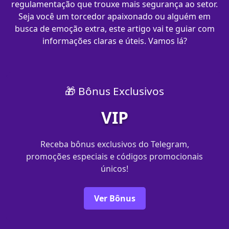
regulamentação que trouxe mais segurança ao setor.
Seja você um torcedor apaixonado ou alguém em
busca de emoção extra, este artigo vai te guiar com
informações claras e úteis. Vamos lá?
🎁 Bônus Exclusivos
VIP
Receba bônus exclusivos do Telegram,
promoções especiais e códigos promocionais
únicos!
Ver Bônus