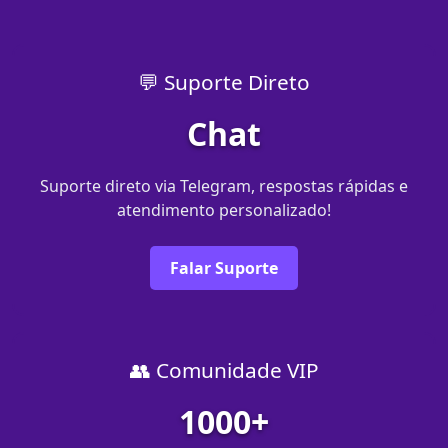
💬 Suporte Direto
Chat
Suporte direto via Telegram, respostas rápidas e
atendimento personalizado!
Falar Suporte
👥 Comunidade VIP
1000+