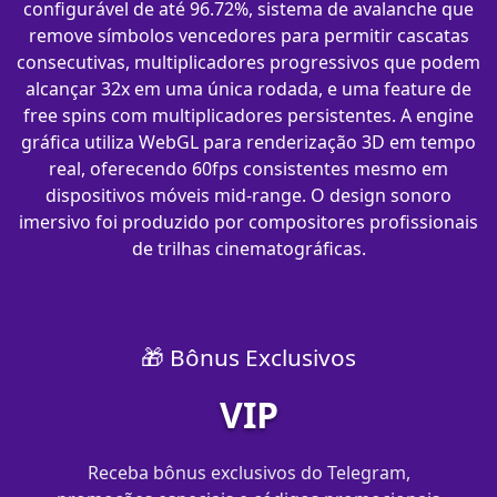
configurável de até 96.72%, sistema de avalanche que
remove símbolos vencedores para permitir cascatas
consecutivas, multiplicadores progressivos que podem
alcançar 32x em uma única rodada, e uma feature de
free spins com multiplicadores persistentes. A engine
gráfica utiliza WebGL para renderização 3D em tempo
real, oferecendo 60fps consistentes mesmo em
dispositivos móveis mid-range. O design sonoro
imersivo foi produzido por compositores profissionais
de trilhas cinematográficas.
🎁 Bônus Exclusivos
VIP
Receba bônus exclusivos do Telegram,