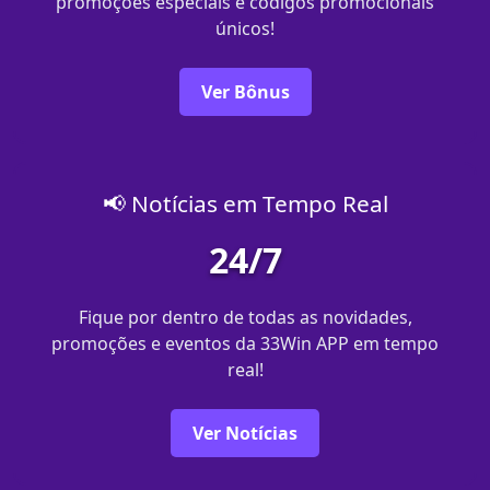
promoções especiais e códigos promocionais
únicos!
Ver Bônus
📢 Notícias em Tempo Real
24/7
Fique por dentro de todas as novidades,
promoções e eventos da 33Win APP em tempo
real!
Ver Notícias