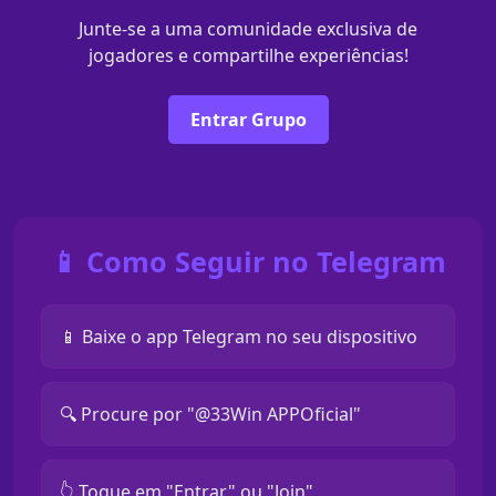
Junte-se a uma comunidade exclusiva de
jogadores e compartilhe experiências!
Entrar Grupo
📱 Como Seguir no Telegram
📱 Baixe o app Telegram no seu dispositivo
🔍 Procure por "@33Win APPOficial"
👆 Toque em "Entrar" ou "Join"