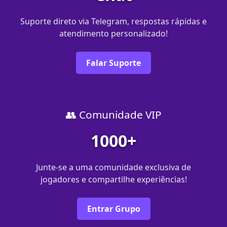
Suporte direto via Telegram, respostas rápidas e
atendimento personalizado!
Falar Suporte
👥 Comunidade VIP
1000+
Junte-se a uma comunidade exclusiva de
jogadores e compartilhe experiências!
Entrar Grupo