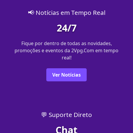
📢 Notícias em Tempo Real
24/7
Fique por dentro de todas as novidades,
promoções e eventos da 2Vpg.Com em tempo
real!
Ver Notícias
💬 Suporte Direto
Chat