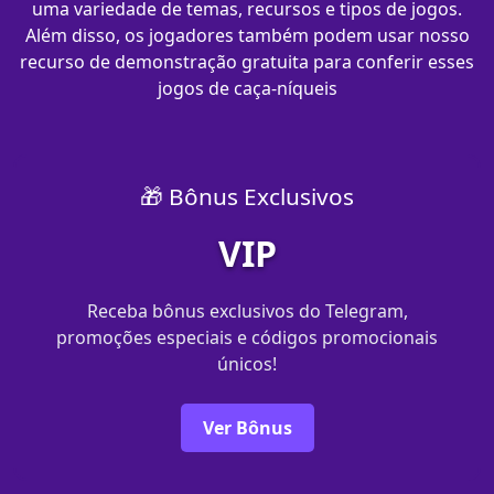
uma variedade de temas, recursos e tipos de jogos.
Além disso, os jogadores também podem usar nosso
recurso de demonstração gratuita para conferir esses
jogos de caça-níqueis
🎁 Bônus Exclusivos
VIP
Receba bônus exclusivos do Telegram,
promoções especiais e códigos promocionais
únicos!
Ver Bônus