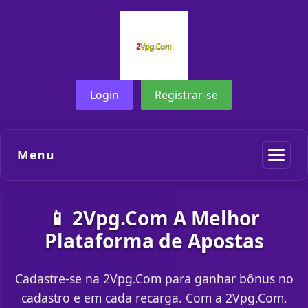
Login
Registrar-se
Menu
📱 2Vpg.Com A Melhor
Plataforma de Apostas
Cadastre-se na 2Vpg.Com para ganhar bônus no
cadastro e em cada recarga. Com a 2Vpg.Com,