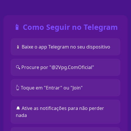
📱 Como Seguir no Telegram
📱 Baixe o app Telegram no seu dispositivo
🔍 Procure por "@2Vpg.ComOficial"
👆 Toque em "Entrar" ou "Join"
🔔 Ative as notificações para não perder
nada