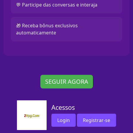
💬 Participe das conversas e interaja
🎁 Receba bônus exclusivos
automaticamente
SEGUIR AGORA
Acessos
Login
Registrar-se