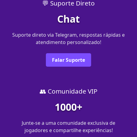
💬 Suporte Direto
Chat
Suporte direto via Telegram, respostas rápidas e
atendimento personalizado!
Falar Suporte
👥 Comunidade VIP
1000+
Junte-se a uma comunidade exclusiva de
jogadores e compartilhe experiências!