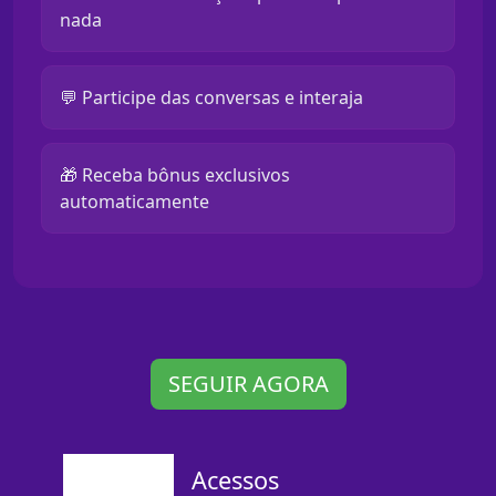
nada
💬 Participe das conversas e interaja
🎁 Receba bônus exclusivos
automaticamente
SEGUIR AGORA
Acessos