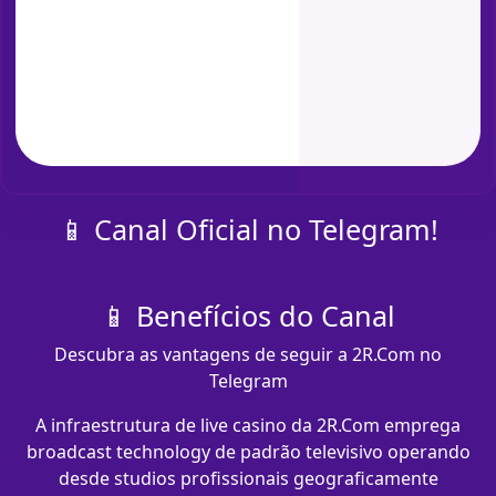
📱 Canal Oficial no Telegram!
📱 Benefícios do Canal
Descubra as vantagens de seguir a 2R.Com no
Telegram
A infraestrutura de live casino da 2R.Com emprega
broadcast technology de padrão televisivo operando
desde studios profissionais geograficamente