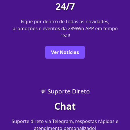
24/7
Fique por dentro de todas as novidades,
promoções e eventos da 289Win APP em tempo
real!
Ver Notícias
💬 Suporte Direto
Chat
Suporte direto via Telegram, respostas rápidas e
atendimento personalizado!