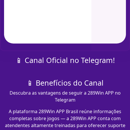
📱 Canal Oficial no Telegram!
📱 Benefícios do Canal
Descubra as vantagens de seguir a 289Win APP no
Telegram
A plataforma 289Win APP Brasil reúne informações
completas sobre jogos — a 289Win APP conta com
atendentes altamente treinadas para oferecer suporte