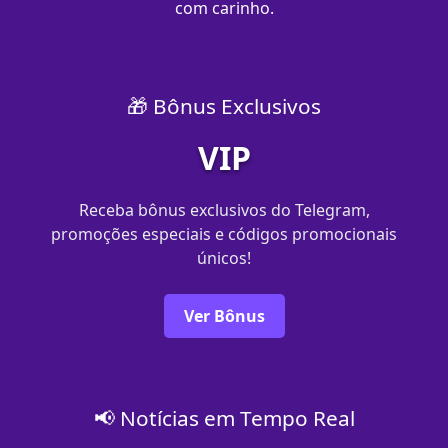
com carinho.
🎁 Bônus Exclusivos
VIP
Receba bônus exclusivos do Telegram,
promoções especiais e códigos promocionais
únicos!
Ver Bônus
📢 Notícias em Tempo Real