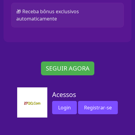
🎁 Receba bônus exclusivos
automaticamente
SEGUIR AGORA
Acessos
Login
Registrar-se