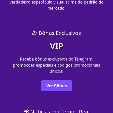
verdadeiro espetáculo visual acima do padrão do
mercado.
🎁 Bônus Exclusivos
VIP
Receba bônus exclusivos do Telegram,
promoções especiais e códigos promocionais
únicos!
Ver Bônus
📢 Notícias em Tempo Real