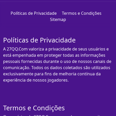
Políticas de Privacidade
Termos e Condições
Sitemap
Políticas de Privacidade
A 27QQ.Com valoriza a privacidade de seus usuários e
está empenhada em proteger todas as informações
pessoais fornecidas durante o uso de nossos canais de
comunicação. Todos os dados coletados são utilizados
exclusivamente para fins de melhoria contínua da
experiência de nossos jogadores.
Termos e Condições