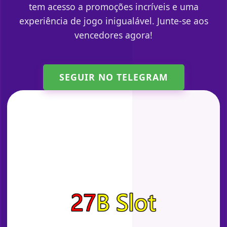
tem acesso a promoções incríveis e uma
experiência de jogo inigualável. Junte-se aos
vencedores agora!
SEGUIR NO TELEGRAM