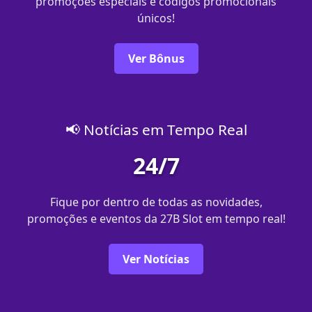
promoções especiais e códigos promocionais
únicos!
Ver Bônus
📢 Notícias em Tempo Real
24/7
Fique por dentro de todas as novidades,
promoções e eventos da 27B Slot em tempo real!
Ver Notícias