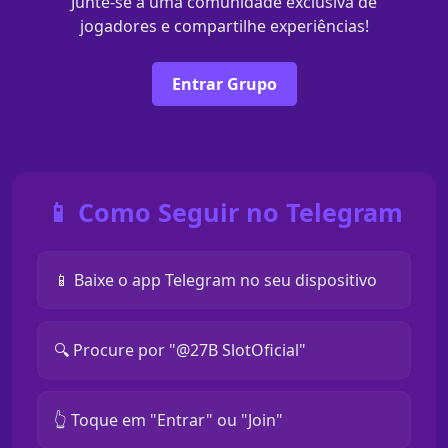
Junte-se a uma comunidade exclusiva de
jogadores e compartilhe experiências!
Entrar Grupo
📱 Como Seguir no Telegram
📱 Baixe o app Telegram no seu dispositivo
🔍 Procure por "@27B SlotOficial"
👆 Toque em "Entrar" ou "Join"