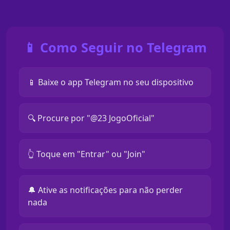
📱 Como Seguir no Telegram
📱 Baixe o app Telegram no seu dispositivo
🔍 Procure por "@23 JogoOficial"
👆 Toque em "Entrar" ou "Join"
🔔 Ative as notificações para não perder
nada