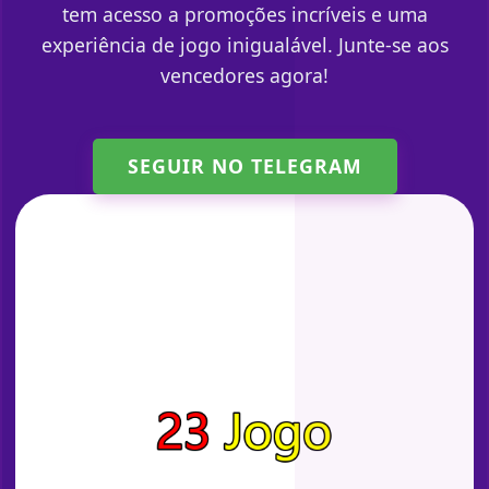
tem acesso a promoções incríveis e uma
experiência de jogo inigualável. Junte-se aos
vencedores agora!
SEGUIR NO TELEGRAM