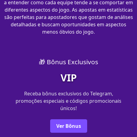
a entender como cada equipe tende a se comportar em
diferentes aspectos do jogo. As apostas em estatísticas
são perfeitas para apostadores que gostam de análises
detalhadas e buscam oportunidades em aspectos
menos óbvios do jogo.
🎁 Bônus Exclusivos
VIP
Receba bônus exclusivos do Telegram,
promoções especiais e códigos promocionais
únicos!
Ver Bônus