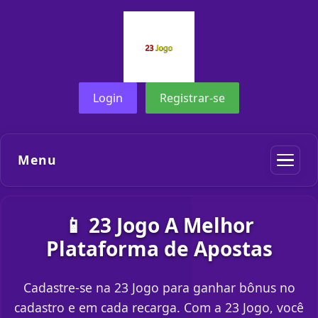
Login
Registrar-se
Menu
📱 23 Jogo A Melhor
Plataforma de Apostas
Cadastre-se na 23 Jogo para ganhar bônus no
cadastro e em cada recarga. Com a 23 Jogo, você