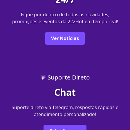
Fique por dentro de todas as novidades,
promoções e eventos da 222Hot em tempo real!
Ver Notícias
💬 Suporte Direto
Chat
Suporte direto via Telegram, respostas rápidas e
atendimento personalizado!