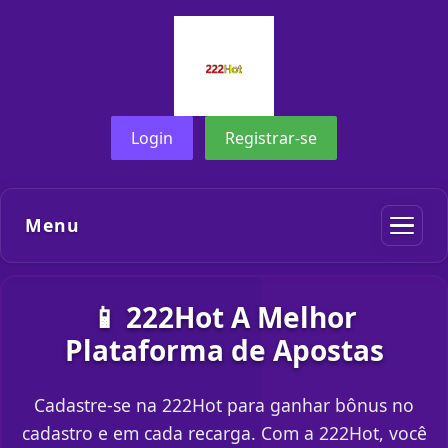
Login
Registrar-se
Menu
📱 222Hot A Melhor
Plataforma de Apostas
Cadastre-se na 222Hot para ganhar bônus no
cadastro e em cada recarga. Com a 222Hot, você