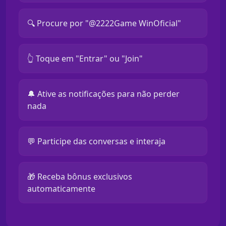
🔍 Procure por "@2222Game WinOficial"
👆 Toque em "Entrar" ou "Join"
🔔 Ative as notificações para não perder
nada
💬 Participe das conversas e interaja
🎁 Receba bônus exclusivos
automaticamente