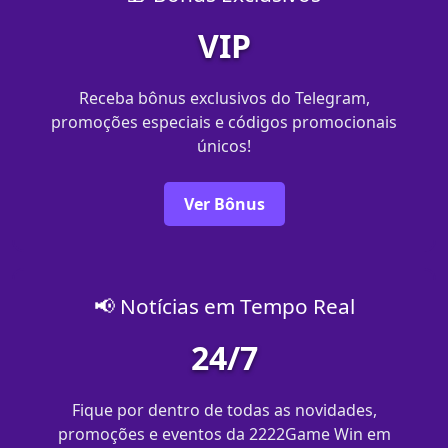
VIP
Receba bônus exclusivos do Telegram,
promoções especiais e códigos promocionais
únicos!
Ver Bônus
📢 Notícias em Tempo Real
24/7
Fique por dentro de todas as novidades,
promoções e eventos da 2222Game Win em