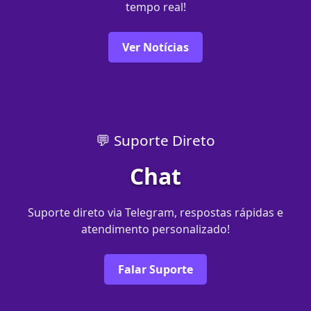
tempo real!
Ver Notícias
💬 Suporte Direto
Chat
Suporte direto via Telegram, respostas rápidas e
atendimento personalizado!
Falar Suporte