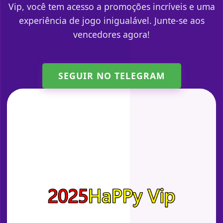
Vip, você tem acesso a promoções incríveis e uma
experiência de jogo inigualável. Junte-se aos
vencedores agora!
SEGUIR NO TELEGRAM