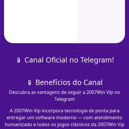
📱 Canal Oficial no Telegram!
📱 Benefícios do Canal
Descubra as vantagens de seguir a 2007Win Vip no
Telegram
A 2007Win Vip incorpora tecnologia de ponta para
entregar um software moderno — com atendimento
humanizado e todos os jogos clássicos da 2007Win Vip