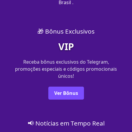
Brasil .
🎁 Bônus Exclusivos
VIP
Receba bônus exclusivos do Telegram,
promoções especiais e códigos promocionais
únicos!
Ver Bônus
📢 Notícias em Tempo Real