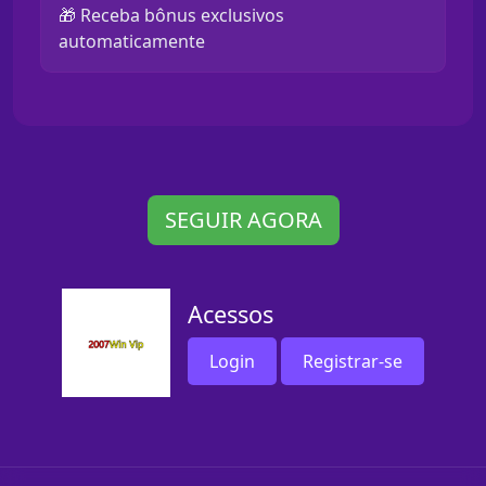
🎁 Receba bônus exclusivos
automaticamente
SEGUIR AGORA
Acessos
Login
Registrar-se