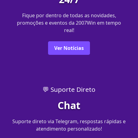
Fique por dentro de todas as novidades,
promoções e eventos da 2007Win em tempo
real!
Ver Notícias
💬 Suporte Direto
Chat
Suporte direto via Telegram, respostas rápidas e
atendimento personalizado!