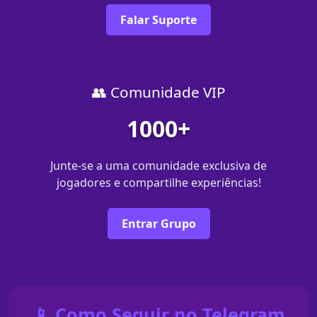
Falar Suporte
👥 Comunidade VIP
1000+
Junte-se a uma comunidade exclusiva de
jogadores e compartilhe experiências!
Entrar Grupo
📱 Como Seguir no Telegram