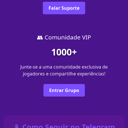
Falar Suporte
👥 Comunidade VIP
1000+
Junte-se a uma comunidade exclusiva de
jogadores e compartilhe experiências!
Entrar Grupo
📱 Como Seguir no Telegram