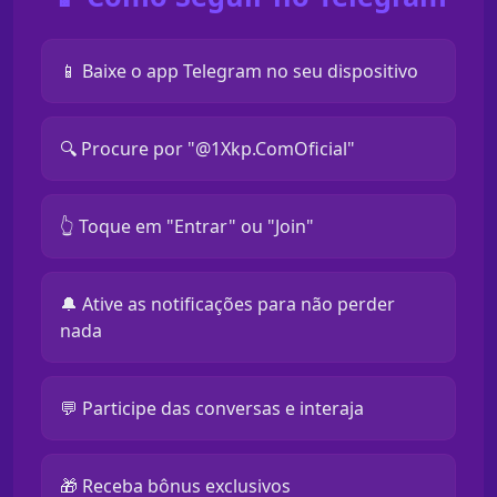
📱 Baixe o app Telegram no seu dispositivo
🔍 Procure por "@1Xkp.ComOficial"
👆 Toque em "Entrar" ou "Join"
🔔 Ative as notificações para não perder
nada
💬 Participe das conversas e interaja
🎁 Receba bônus exclusivos