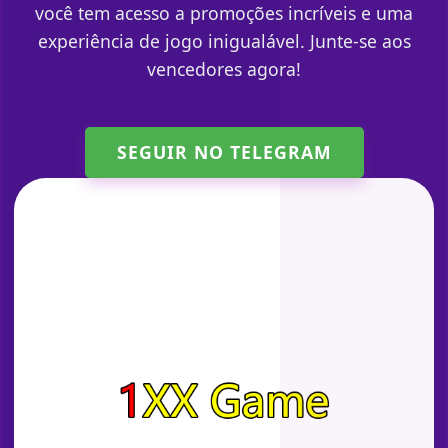
você tem acesso a promoções incríveis e uma
experiência de jogo inigualável. Junte-se aos
vencedores agora!
SEGUIR NO TELEGRAM