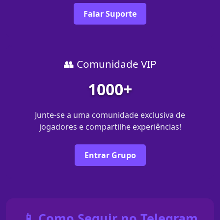
Falar Suporte
👥 Comunidade VIP
1000+
Junte-se a uma comunidade exclusiva de
jogadores e compartilhe experiências!
Entrar Grupo
📱 Como Seguir no Telegram