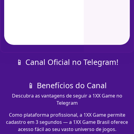
📱 Canal Oficial no Telegram!
📱 Benefícios do Canal
Descubra as vantagens de seguir a 1XX Game no
Telegram
Como plataforma profissional, a 1XX Game permite
cadastro em 3 segundos — a 1XX Game Brasil oferece
acesso fácil ao seu vasto universo de jogos.