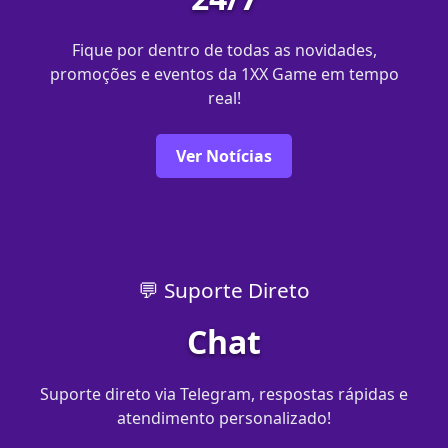
Fique por dentro de todas as novidades,
promoções e eventos da 1XX Game em tempo
real!
Ver Notícias
💬 Suporte Direto
Chat
Suporte direto via Telegram, respostas rápidas e
atendimento personalizado!