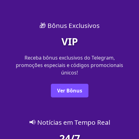
🎁 Bônus Exclusivos
VIP
Receba bônus exclusivos do Telegram,
promoções especiais e códigos promocionais
únicos!
Ver Bônus
📢 Notícias em Tempo Real
24/7