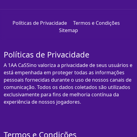
Políticas de Privacidade
Termos e Condições
Sitemap
Políticas de Privacidade
A 1AA CaSSino valoriza a privacidade de seus usuários e
está empenhada em proteger todas as informações
pessoais fornecidas durante o uso de nossos canais de
comunicação. Todos os dados coletados são utilizados
exclusivamente para fins de melhoria contínua da
experiência de nossos jogadores.
Termos e Condições