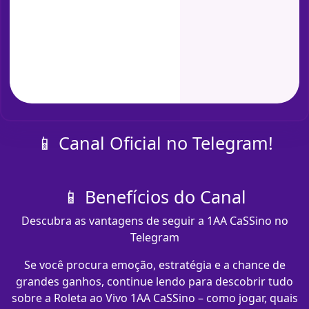
📱 Canal Oficial no Telegram!
📱 Benefícios do Canal
Descubra as vantagens de seguir a 1AA CaSSino no
Telegram
Se você procura emoção, estratégia e a chance de
grandes ganhos, continue lendo para descobrir tudo
sobre a Roleta ao Vivo 1AA CaSSino – como jogar, quais