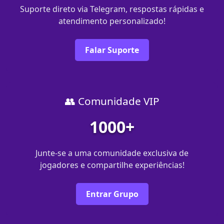
Suporte direto via Telegram, respostas rápidas e
atendimento personalizado!
Falar Suporte
👥 Comunidade VIP
1000+
Junte-se a uma comunidade exclusiva de
jogadores e compartilhe experiências!
Entrar Grupo