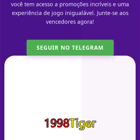
você tem acesso a promoções incríveis e uma
experiência de jogo inigualável. Junte-se aos
vencedores agora!
SEGUIR NO TELEGRAM