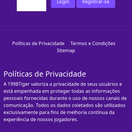
Login
Registrar-se
Políticas de Privacidade
Termos e Condições
Sitemap
Políticas de Privacidade
A 1998Tiger valoriza a privacidade de seus usuários e
está empenhada em proteger todas as informações
pessoais fornecidas durante o uso de nossos canais de
comunicação. Todos os dados coletados são utilizados
exclusivamente para fins de melhoria contínua da
experiência de nossos jogadores.