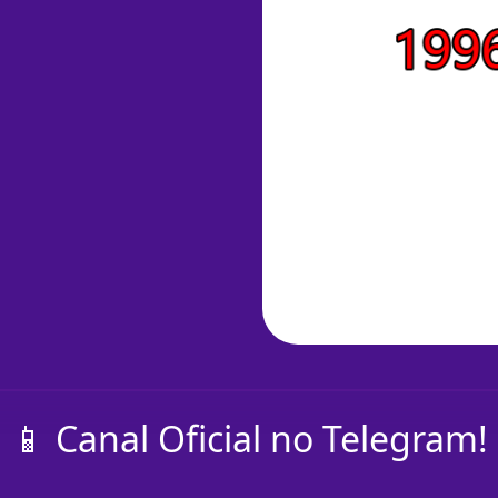
📱 Canal Oficial no Telegram!