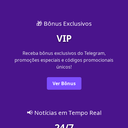
🎁 Bônus Exclusivos
VIP
Receba bônus exclusivos do Telegram,
promoções especiais e códigos promocionais
únicos!
Ver Bônus
📢 Notícias em Tempo Real
24/7