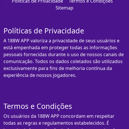
Políticas de Privacidade
Termos e Condições
Sitemap
Políticas de Privacidade
A 188W APP valoriza a privacidade de seus usuários e
está empenhada em proteger todas as informações
pessoais fornecidas durante o uso de nossos canais de
comunicação. Todos os dados coletados são utilizados
exclusivamente para fins de melhoria contínua da
experiência de nossos jogadores.
Termos e Condições
Os usuários da 188W APP concordam em respeitar
todas as regras e regulamentos estabelecidos. É