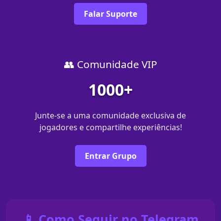
Falar Suporte
👥 Comunidade VIP
1000+
Junte-se a uma comunidade exclusiva de
jogadores e compartilhe experiências!
Entrar Grupo
📱 Como Seguir no Telegram