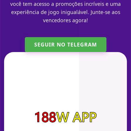
você tem acesso a promoções incríveis e uma
experiência de jogo inigualável. Junte-se aos
vencedores agora!
SEGUIR NO TELEGRAM