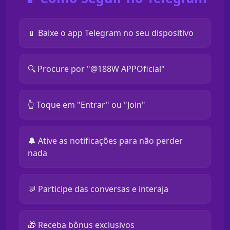
📱 Baixe o app Telegram no seu dispositivo
🔍 Procure por "@188W APPOficial"
👆 Toque em "Entrar" ou "Join"
🔔 Ative as notificações para não perder
nada
💬 Participe das conversas e interaja
🎁 Receba bônus exclusivos