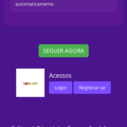
automaticamente
SEGUIR AGORA
Acessos
Login
Registrar-se