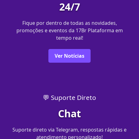
24/7
Fique por dentro de todas as novidades,
promoções e eventos da 17Br Plataforma em
tempo real!
Ver Notícias
💬 Suporte Direto
Chat
Suporte direto via Telegram, respostas rápidas e
atendimento personalizado!