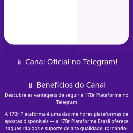
📱 Canal Oficial no Telegram!
📱 Benefícios do Canal
Descubra as vantagens de seguir a 17Br Plataforma no
Telegram
A 17Br Plataforma é uma das melhores plataformas de
apostas disponíveis — a 17Br Plataforma Brasil oferece
saques rápidos e suporte de alta qualidade, tornando-