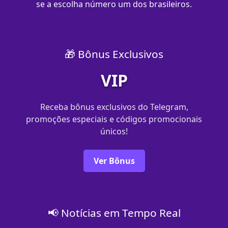
se a escolha número um dos brasileiros.
🎁 Bônus Exclusivos
VIP
Receba bônus exclusivos do Telegram,
promoções especiais e códigos promocionais
únicos!
Ver Bônus
📢 Notícias em Tempo Real