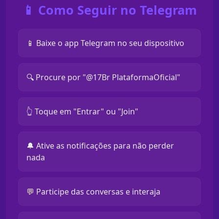
📱 Como Seguir no Telegram
📱 Baixe o app Telegram no seu dispositivo
🔍 Procure por "@17Br PlataformaOficial"
👆 Toque em "Entrar" ou "Join"
🔔 Ative as notificações para não perder
nada
💬 Participe das conversas e interaja