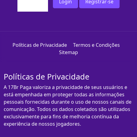
Login
Registrar-se
Políticas de Privacidade
Termos e Condições
Sitemap
Políticas de Privacidade
A 17Br Paga valoriza a privacidade de seus usuários e
está empenhada em proteger todas as informações
pessoais fornecidas durante o uso de nossos canais de
comunicação. Todos os dados coletados são utilizados
exclusivamente para fins de melhoria contínua da
experiência de nossos jogadores.