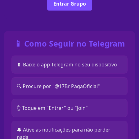
Entrar Grupo
📱 Como Seguir no Telegram
📱 Baixe o app Telegram no seu dispositivo
🔍 Procure por "@17Br PagaOficial"
👆 Toque em "Entrar" ou "Join"
🔔 Ative as notificações para não perder
nada