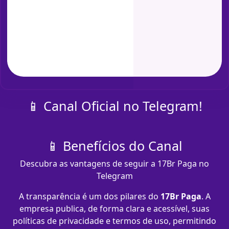
📱 Canal Oficial no Telegram!
📱 Benefícios do Canal
Descubra as vantagens de seguir a 17Br Paga no
Telegram
A transparência é um dos pilares do
17Br Paga
. A
empresa publica, de forma clara e acessível, suas
políticas de privacidade e termos de uso, permitindo