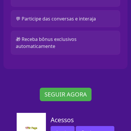
💬 Participe das conversas e interaja
🎁 Receba bônus exclusivos
automaticamente
SEGUIR AGORA
Acessos