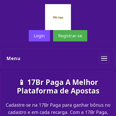
Login
Registrar-se
Menu
📱 17Br Paga A Melhor
Plataforma de Apostas
Cadastre-se na 17Br Paga para ganhar bônus no
cadastro e em cada recarga. Com a 17Br Paga,