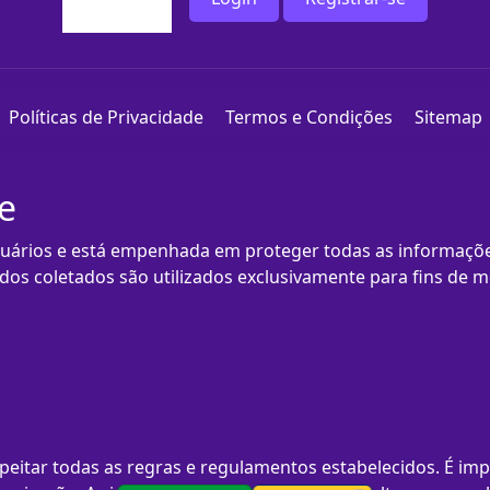
Políticas de Privacidade
Termos e Condições
Sitemap
de
usuários e está empenhada em proteger todas as informaçõe
os coletados são utilizados exclusivamente para fins de m
itar todas as regras e regulamentos estabelecidos. É imp