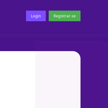
Login
Registrar-se