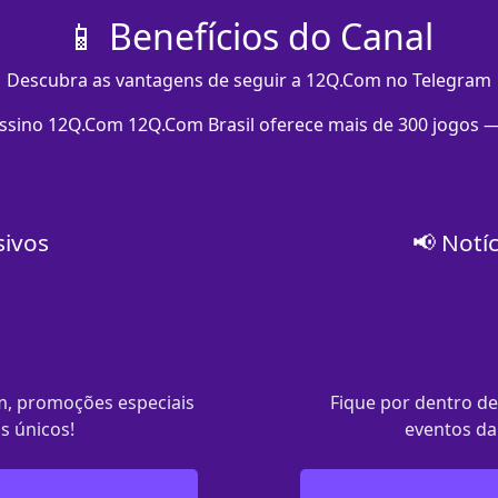
📱 Benefícios do Canal
Descubra as vantagens de seguir a 12Q.Com no Telegram
cassino 12Q.Com 12Q.Com Brasil oferece mais de 300 jogos — 
sivos
📢 Notí
m, promoções especiais
Fique por dentro d
s únicos!
eventos da