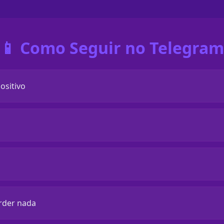
📱 Como Seguir no Telegram
ositivo
erder nada