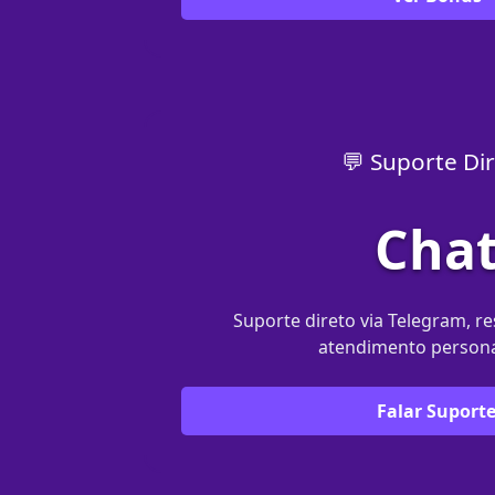
💬 Suporte Di
Cha
Suporte direto via Telegram, r
atendimento persona
Falar Suport