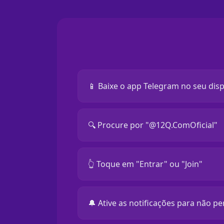
📱 Baixe o app Telegram no seu disp
🔍 Procure por "@12Q.ComOficial"
👆 Toque em "Entrar" ou "Join"
🔔 Ative as notificações para não p