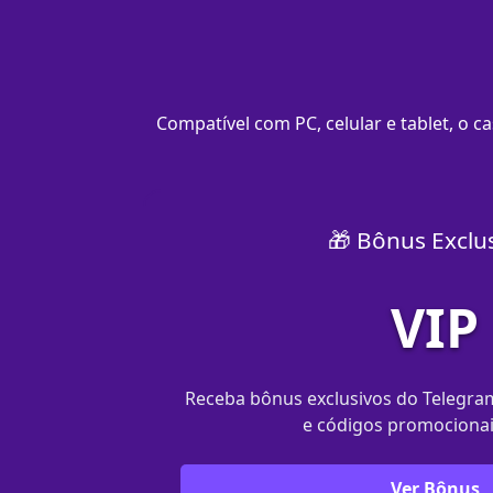
Compatível com PC, celular e tablet, o 
🎁 Bônus Exclu
VIP
Receba bônus exclusivos do Telegra
e códigos promocionai
Ver Bônus