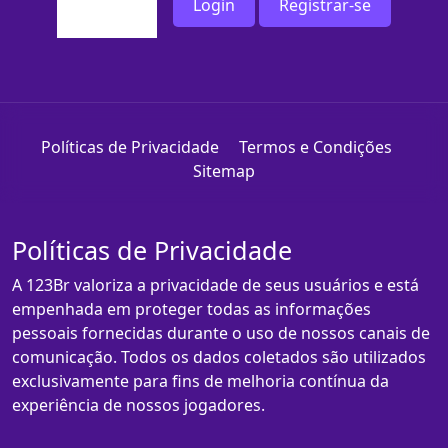
Login
Registrar-se
Políticas de Privacidade
Termos e Condições
Sitemap
Políticas de Privacidade
A 123Br valoriza a privacidade de seus usuários e está
empenhada em proteger todas as informações
pessoais fornecidas durante o uso de nossos canais de
comunicação. Todos os dados coletados são utilizados
exclusivamente para fins de melhoria contínua da
experiência de nossos jogadores.