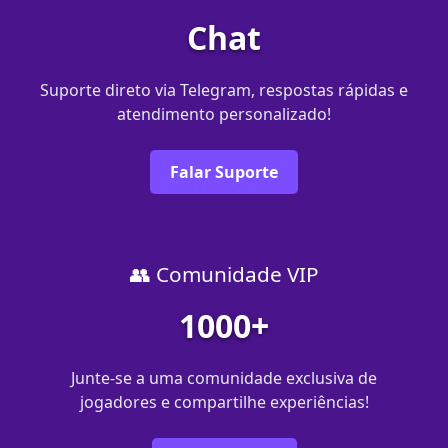
Chat
Suporte direto via Telegram, respostas rápidas e
atendimento personalizado!
Falar Suporte
👥 Comunidade VIP
1000+
Junte-se a uma comunidade exclusiva de
jogadores e compartilhe experiências!