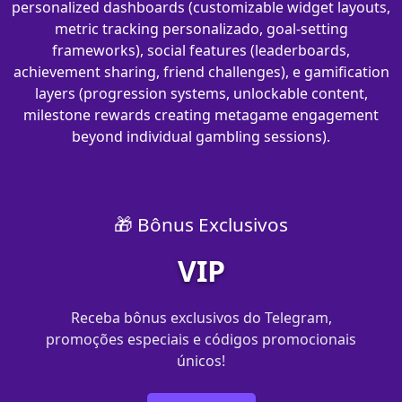
personalized dashboards (customizable widget layouts,
metric tracking personalizado, goal-setting
frameworks), social features (leaderboards,
achievement sharing, friend challenges), e gamification
layers (progression systems, unlockable content,
milestone rewards creating metagame engagement
beyond individual gambling sessions).
🎁 Bônus Exclusivos
VIP
Receba bônus exclusivos do Telegram,
promoções especiais e códigos promocionais
únicos!