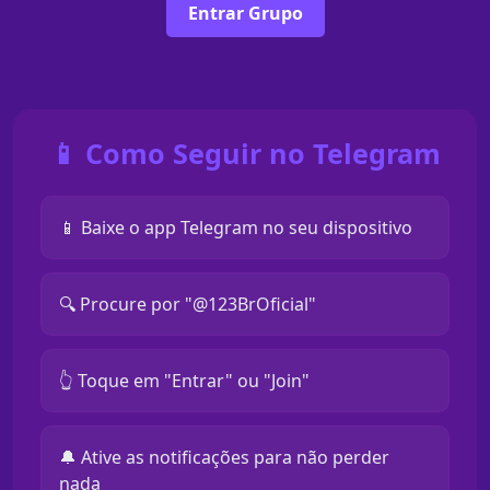
Entrar Grupo
📱 Como Seguir no Telegram
📱 Baixe o app Telegram no seu dispositivo
🔍 Procure por "@123BrOficial"
👆 Toque em "Entrar" ou "Join"
🔔 Ative as notificações para não perder
nada