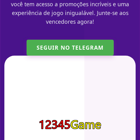
você tem acesso a promoções incríveis e uma
experiência de jogo inigualável. Junte-se aos
vencedores agora!
SEGUIR NO TELEGRAM