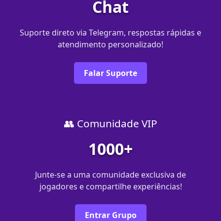
Chat
Suporte direto via Telegram, respostas rápidas e
atendimento personalizado!
Falar Suporte
👥 Comunidade VIP
1000+
Junte-se a uma comunidade exclusiva de
jogadores e compartilhe experiências!
Entrar Grupo