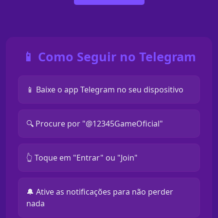
📱 Como Seguir no Telegram
📱 Baixe o app Telegram no seu dispositivo
🔍 Procure por "@12345GameOficial"
👆 Toque em "Entrar" ou "Join"
🔔 Ative as notificações para não perder
nada