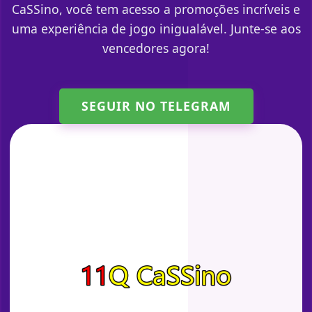
CaSSino, você tem acesso a promoções incríveis e
uma experiência de jogo inigualável. Junte-se aos
vencedores agora!
SEGUIR NO TELEGRAM