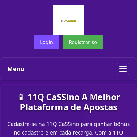
Login
Registrar-se
Menu
📱 11Q CaSSino A Melhor
Plataforma de Apostas
Cadastre-se na 11Q CaSSino para ganhar bônus
no cadastro e em cada recarga. Com a 11Q