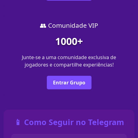
👥 Comunidade VIP
1000+
Junte-se a uma comunidade exclusiva de
jogadores e compartilhe experiências!
Entrar Grupo
📱 Como Seguir no Telegram