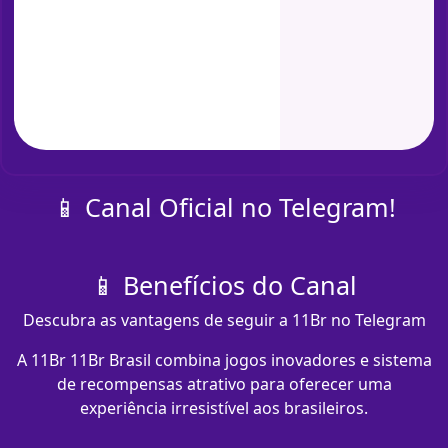
📱 Canal Oficial no Telegram!
📱 Benefícios do Canal
Descubra as vantagens de seguir a 11Br no Telegram
A 11Br 11Br Brasil combina jogos inovadores e sistema
de recompensas atrativo para oferecer uma
experiência irresistível aos brasileiros.