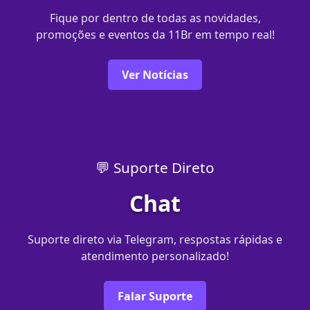
Fique por dentro de todas as novidades,
promoções e eventos da 11Br em tempo real!
Ver Notícias
💬 Suporte Direto
Chat
Suporte direto via Telegram, respostas rápidas e
atendimento personalizado!
Falar Suporte