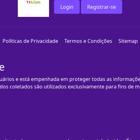
Login
Registrar-se
Políticas de Privacidade
Termos e Condições
Sitemap
de
suários e está empenhada em proteger todas as informaçõe
os coletados são utilizados exclusivamente para fins de m