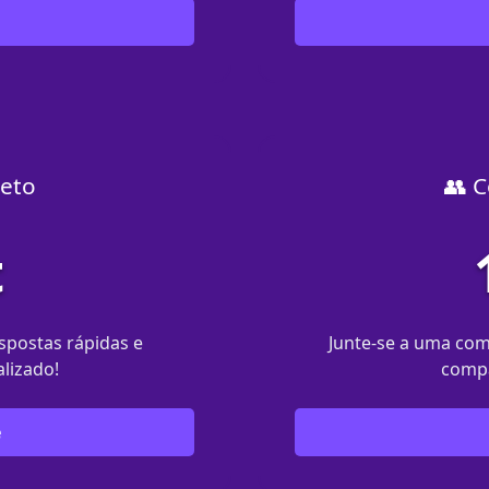
reto
👥 
t
espostas rápidas e
Junte-se a uma com
lizado!
compa
e