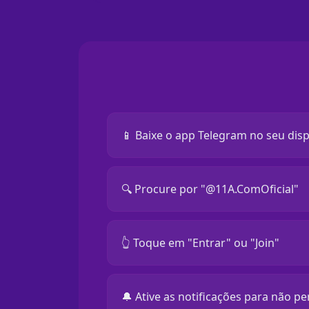
📱 Baixe o app Telegram no seu disp
🔍 Procure por "@11A.ComOficial"
👆 Toque em "Entrar" ou "Join"
🔔 Ative as notificações para não p