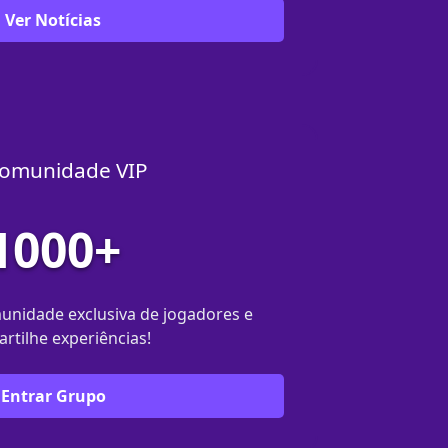
Ver Notícias
Comunidade VIP
1000+
unidade exclusiva de jogadores e
rtilhe experiências!
Entrar Grupo