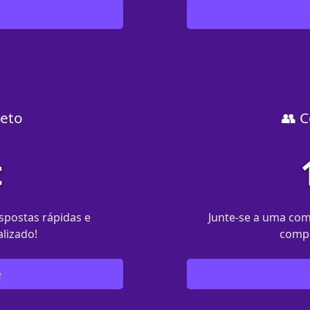
reto
👥 
t
espostas rápidas e
Junte-se a uma com
lizado!
compa
e