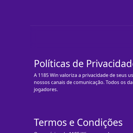
Políticas de Privacida
A 1185 Win valoriza a privacidade de seus 
nossos canais de comunicação. Todos os dad
jogadores.
Termos e Condições