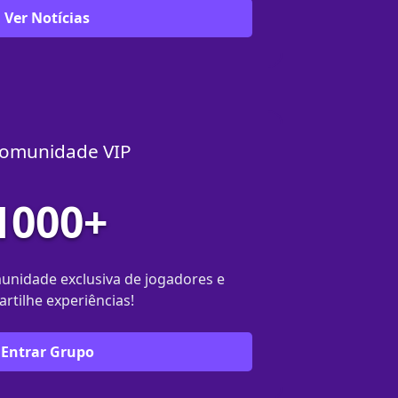
Ver Notícias
Comunidade VIP
1000+
unidade exclusiva de jogadores e
rtilhe experiências!
Entrar Grupo