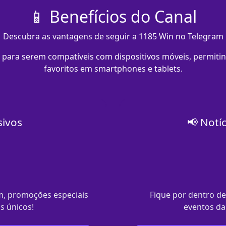
📱 Benefícios do Canal
Descubra as vantagens de seguir a 1185 Win no Telegram
s para serem compatíveis com dispositivos móveis, permiti
favoritos em smartphones e tablets.
sivos
📢 Notí
m, promoções especiais
Fique por dentro d
s únicos!
eventos da