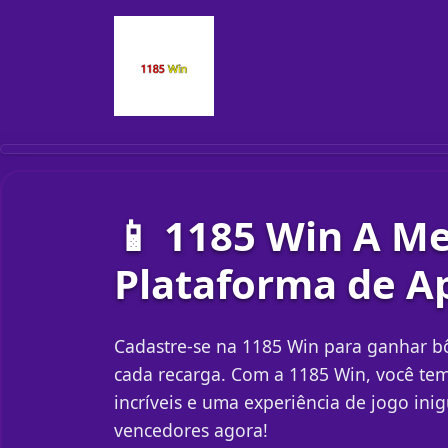
📱 1185 Win A M
Plataforma de A
Cadastre-se na 1185 Win para ganhar b
cada recarga. Com a 1185 Win, você te
incríveis e uma experiência de jogo inig
vencedores agora!