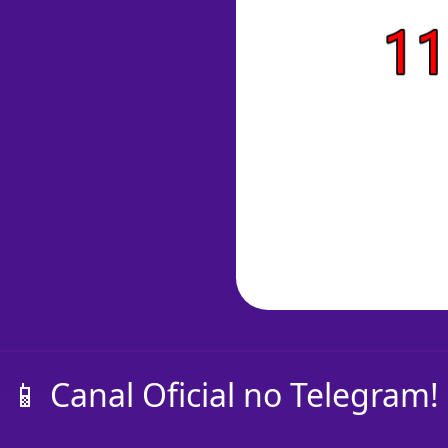
📱 Canal Oficial no Telegram!