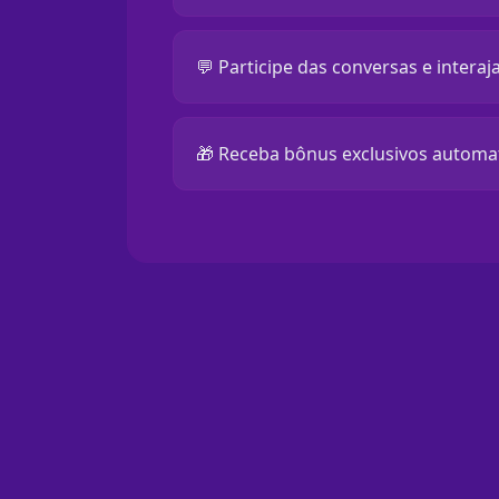
💬 Participe das conversas e interaj
🎁 Receba bônus exclusivos autom