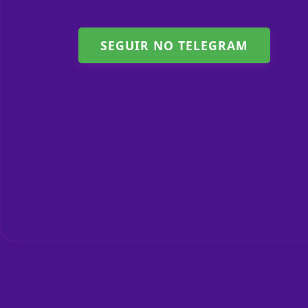
SEGUIR NO TELEGRAM