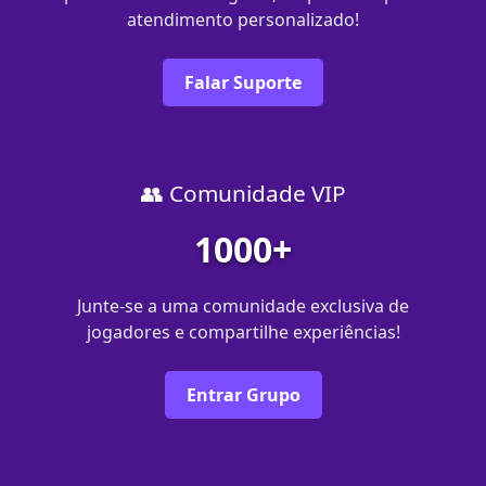
atendimento personalizado!
Falar Suporte
👥 Comunidade VIP
1000+
Junte-se a uma comunidade exclusiva de
jogadores e compartilhe experiências!
Entrar Grupo