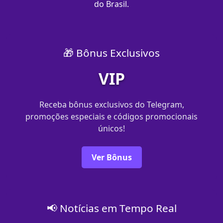
do Brasil.
🎁 Bônus Exclusivos
VIP
Receba bônus exclusivos do Telegram,
promoções especiais e códigos promocionais
únicos!
Ver Bônus
📢 Notícias em Tempo Real