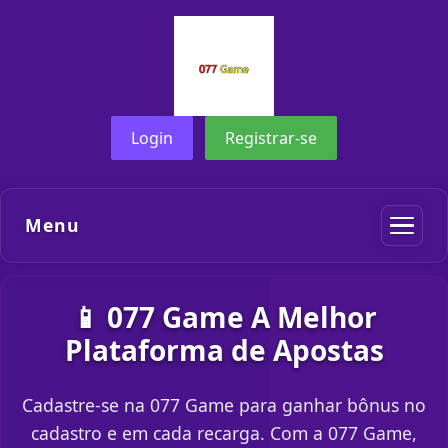
Login
Registrar-se
Menu
📱 077 Game A Melhor
Plataforma de Apostas
Cadastre-se na 077 Game para ganhar bônus no
cadastro e em cada recarga. Com a 077 Game,