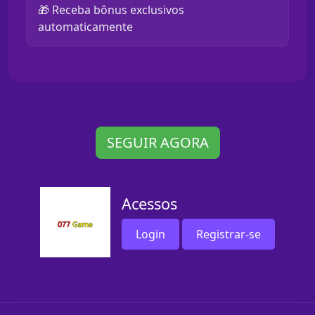
🎁 Receba bônus exclusivos
automaticamente
SEGUIR AGORA
Acessos
Login
Registrar-se