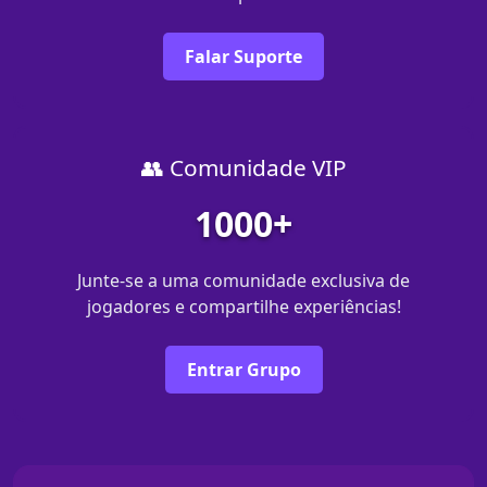
Falar Suporte
👥 Comunidade VIP
1000+
Junte-se a uma comunidade exclusiva de
jogadores e compartilhe experiências!
Entrar Grupo