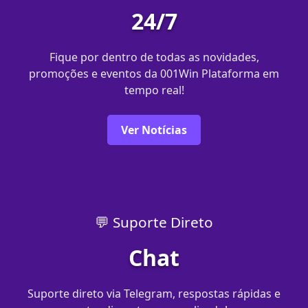
24/7
Fique por dentro de todas as novidades,
promoções e eventos da 001Win Plataforma em
tempo real!
Ver Notícias
💬 Suporte Direto
Chat
Suporte direto via Telegram, respostas rápidas e